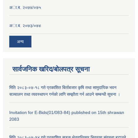
अा.ब. २०७४/०७५
अा.ब. २०७३/०७४
अन्य
सार्वजनिक खरिद/बोलपत्र सूचना
मिति २०८३-०४-१८ गते प्रकाशित बिर्ताबजार कृषि तथा सामुदायिक भवन
सञ्चालन तथा व्यवस्थापन गर्नको लागि सम्झौता गर्न आउने सम्बन्धी सूचना ।
Invitation for E-Bids(01/083-84) published on 15th shrawan
2083
मिति २०८३-०४-१४ गते प्रकाशित सडक क्षेत्राधिकार भित्रका संरचना हटाउने