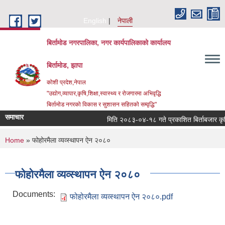
Skip to main content
English
नेपाली
बिर्तामोड नगरपालिका, नगर कार्यपालिकाको कार्यालय
बिर्तामोड, झापा
कोशी प्रदेश,नेपाल
"उद्योग,व्यापार,कृषि,शिक्षा,स्वास्थ्य र रोजगारमा अभिवृद्धि
बिर्तामोड नगरको विकास र सुशासन सहितको सम्वृद्धि"
समाचार
मिति २०८३-०४-१८ गते प्रकाशित बिर्ताबजार कृषि तथ
You are here
Home
» फोहोरमैला व्यव्स्थापन ऐन २०८०
फोहोरमैला व्यव्स्थापन ऐन २०८०
Documents:
फोहोरमैला व्यव्स्थापन ऐन २०८०.pdf