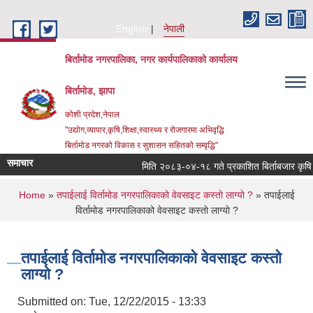
Skip to main content
English
नेपाली
बिर्तामोड नगरपालिका, नगर कार्यपालिकाको कार्यालय
बिर्तामोड, झापा
कोशी प्रदेश,नेपाल
"उद्योग,व्यापार,कृषि,शिक्षा,स्वास्थ्य र रोजगारमा अभिवृद्धि
बिर्तामोड नगरको विकास र सुशासन सहितको सम्वृद्धि"
समाचार
मिति २०८३-०४-१८ गते प्रकाशित बिर्ताबजार कृषि तथा 
You are here
Home
»
तपाईलाई विर्तामोड नगरपालिकाको वेवसाइट कस्ताे लाग्याे ?
» तपाईलाई
विर्तामोड नगरपालिकाको वेवसाइट कस्ताे लाग्याे ?
तपाईलाई विर्तामोड नगरपालिकाको वेवसाइट कस्ताे
लाग्याे ?
Submitted on:
Tue, 12/22/2015 - 13:33