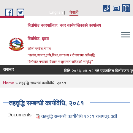
Skip to main content
English
नेपाली
बिर्तामोड नगरपालिका, नगर कार्यपालिकाको कार्यालय
बिर्तामोड, झापा
कोशी प्रदेश,नेपाल
"उद्योग,व्यापार,कृषि,शिक्षा,स्वास्थ्य र रोजगारमा अभिवृद्धि
बिर्तामोड नगरको विकास र सुशासन सहितको सम्वृद्धि"
समाचार
मिति २०८३-०४-१८ गते प्रकाशित बिर्ताबजार कृषि त
You are here
Home
» तहवृद्धि सम्बन्धी कार्यविधि, २०८१
तहवृद्धि सम्बन्धी कार्यविधि, २०८१
Documents:
तहबृद्धि सम्बन्धी कार्यविधि २०८१ राजपत्र.pdf