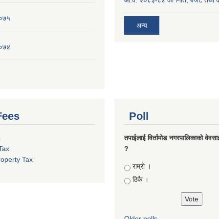
०७५
अन्य
०७४
Fees
Poll
x
तपाईलाई विर्तामोड नगरपालिकाको वेवसाइट
Tax
?
roperty Tax
Choices
राम्रो ।
ठिकै ।
Older polls