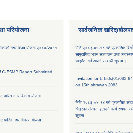
था परियोजना
सार्वजनिक खरिद/बोलपत
ालिकाको नगर शिक्षा योजना २०८०/२०८१
मिति २०८३-०४-१८ गते प्रकाशित बिर्त
सामुदायिक भवन सञ्चालन तथा व्यवस्थाप
सम्झौता गर्न आउने सम्बन्धी सूचना ।
of C-ESMP Report Submitted
Invitation for E-Bids(01/083-8
on 15th shrawan 2083
ाट पारित नगर विकास योजना
मिति २०८३-०४-१४ गते प्रकाशित सडक क
भित्रका संरचना हटाउने कार्य स्थगन सम्
सूचना ।
ाट पारित नगर विकास योजना
आ.व. २०८३-८४ को निति, बजेट तथा का