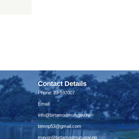
Contact Details
Phone: 23-597007
Email:
info@birtamodmun.gov.np
btmnp53@gmail.com
mayor@birtamodmun.gov.np