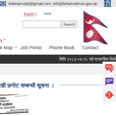
itobirtamode@gmail.com, info@birtamodmun.gov.np
English
नेपाली
Search form
Search
h."
e Map
Job Portal
Phone Book
Contact
मिति २०८३-०४-१८ गते प्रकाशित बिर्ताबजार कृ
ही छनोट सम्बन्धी सूचना ।