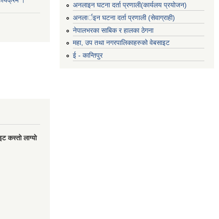
अनलाइन घटना दर्ता प्रणाली(कार्यलय प्रयोजन)
अनलार्इन घटना दर्ता प्रणाली (सेवाग्राही)
नेपालभरका साबिक र हालका ठेगना
महा, उप तथा नगरपालिकाहरुको वेबसाइट
ई - कान्तिपुर
 कस्ताे लाग्याे