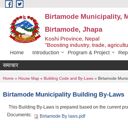
Skip to main content
Birtamode Municipality, M
Birtamode, Jhapa
Koshi Province, Nepal
"Boosting industry, trade, agricult
Home
Introduction
Program & Project
Rep
समाचार
You are here
Home
»
House Map
»
Building Code and By-Laws
» Birtamode Munici
Birtamode Municipality Building By-Laws
This Building By-Laws is prepared based on the current pract
Documents:
Birtamode By laws.pdf