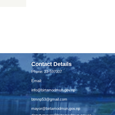
Contact Details
Phone: 23-597007
Email:
info@birtamodmun.gov.np
btmnp53@gmail.com
mayor@birtamodmun.gov.np