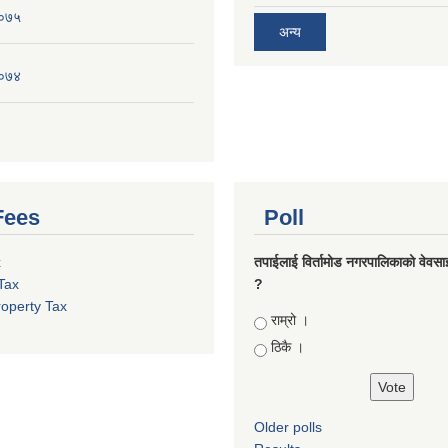
०७५
अन्य
०७४
Fees
Poll
x
तपाईलाई विर्तामोड नगरपालिकाको वेवसाइट
Tax
?
roperty Tax
Choices
राम्रो ।
ठिकै ।
Older polls