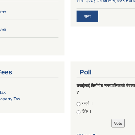
आ.व. २०८३-८४ को निति, बजेट तथा का
०७५
अन्य
०७४
Fees
Poll
x
तपाईलाई विर्तामोड नगरपालिकाको वेवसाइट
Tax
?
roperty Tax
Choices
राम्रो ।
ठिकै ।