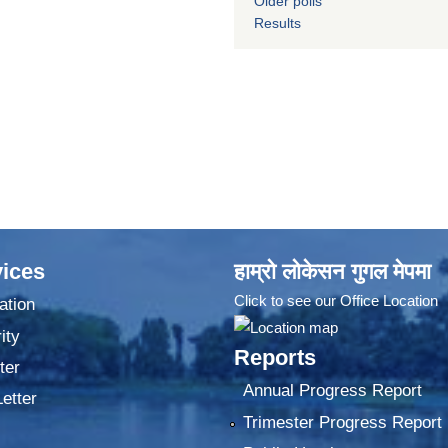
Older polls
Results
ices
हाम्रो लोकेसन गुगल मेपमा
Click to see our Office Location
ation
ity
Reports
ter
Annual Progress Report
Letter
Trimester Progress Report