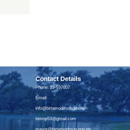
Contact Details
Phone: 23-597007
Email:
info@birtamodmun.gov.np
btmnp53@gmail.com
mayor@birtamodmun.gov.np