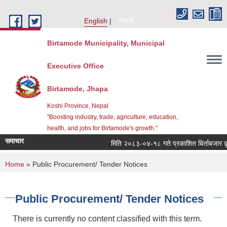
Skip to main content
English
नेपाली
Birtamode Municipality, Municipal
Executive Office
Birtamode, Jhapa
Koshi Province, Nepal
"Boosting industry, trade, agriculture, education,
health, and jobs for Birtamode's growth."
समाचार
मिति २०८३-०४-१८ गते प्रकाशित बिर्ताबजार कृषि त
You are here
Home
» Public Procurement/ Tender Notices
Public Procurement/ Tender Notices
There is currently no content classified with this term.