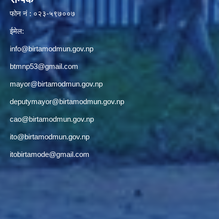
फोन नं : ०२३-५९७००७
ईमेल:
info@birtamodmun.gov.np
btmnp53@gmail.com
mayor@birtamodmun.gov.np
deputymayor@birtamodmun.gov.np
cao@birtamodmun.gov.np
ito@birtamodmun.gov.np
itobirtamode@gmail.com