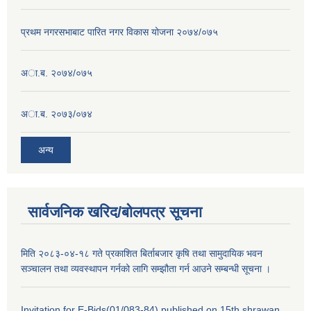
प्रथम नगरसभाबाट पारित नगर विकास योजना २०७४/०७५
अा.ब. २०७४/०७५
अा.ब. २०७३/०७४
अन्य
सार्वजनिक खरिद/बोलपत्र सूचना
मिति २०८३-०४-१८ गते प्रकाशित बिर्ताबजार कृषि तथा सामुदायिक भवन
सञ्चालन तथा व्यवस्थापन गर्नको लागि सम्झौता गर्न आउने सम्बन्धी सूचना ।
Invitation for E-Bids(01/083-84) published on 15th shrawan