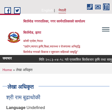
Skip to main content
English
नेपाली
बिर्तामोड नगरपालिका, नगर कार्यपालिकाको कार्यालय
बिर्तामोड, झापा
कोशी प्रदेश,नेपाल
"उद्योग,व्यापार,कृषि,शिक्षा,स्वास्थ्य र रोजगारमा अभिवृद्धि
बिर्तामोड नगरको विकास र सुशासन सहितको सम्वृद्धि"
समाचार
मिति २०८३-०४-१८ गते प्रकाशित बिर्ताबजार कृषि तथा सामुदायिक
You are here
Home
» लेखा अधिकृत
लेखा अधिकृत
श्री राम बुढाथोकी
Language
Undefined