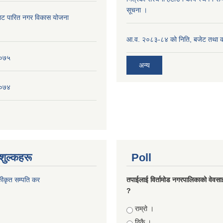
सूचना ।
ाट पारित नगर विकास योजना
आ.व. २०८३-८४ को निति, बजेट तथा का
०७५
अन्य
०७४
शुल्कहरू
Poll
कीकृत सम्पति कर
तपाईलाई विर्तामोड नगरपालिकाको वेवसाइट
?
Choices
राम्रो ।
ठिकै ।