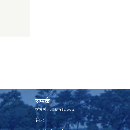
सम्पर्क
फोन नं : ०२३-५९७००७
ईमेल: