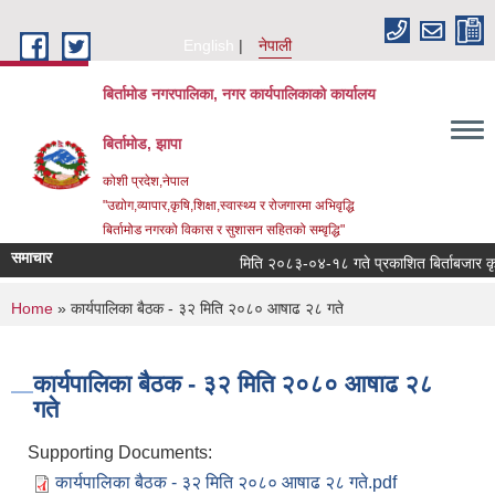
Skip to main content
English
नेपाली
बिर्तामोड नगरपालिका, नगर कार्यपालिकाको कार्यालय
बिर्तामोड, झापा
कोशी प्रदेश,नेपाल
"उद्योग,व्यापार,कृषि,शिक्षा,स्वास्थ्य र रोजगारमा अभिवृद्धि
बिर्तामोड नगरको विकास र सुशासन सहितको सम्वृद्धि"
समाचार
मिति २०८३-०४-१८ गते प्रकाशित बिर्ताबजार कृषि तथ
You are here
Home
» कार्यपालिका बैठक - ३२ मिति २०८० आषाढ २८ गते
कार्यपालिका बैठक - ३२ मिति २०८० आषाढ २८
गते
Supporting Documents:
कार्यपालिका बैठक - ३२ मिति २०८० आषाढ २८ गते.pdf