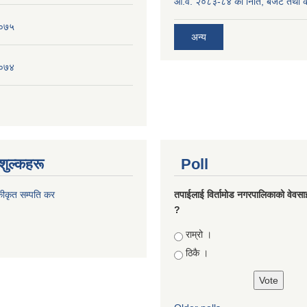
आ.व. २०८३-८४ को निति, बजेट तथा का
०७५
अन्य
०७४
शुल्कहरू
Poll
कीकृत सम्पति कर
तपाईलाई विर्तामोड नगरपालिकाको वेवसाइट
?
Choices
राम्रो ।
ठिकै ।