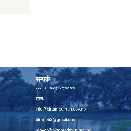
सम्पर्क
फोन नं : ०२३-५९७००७
ईमेल:
info@birtamodmun.gov.np
btmnp53@gmail.com
mayor@birtamodmun.gov.np