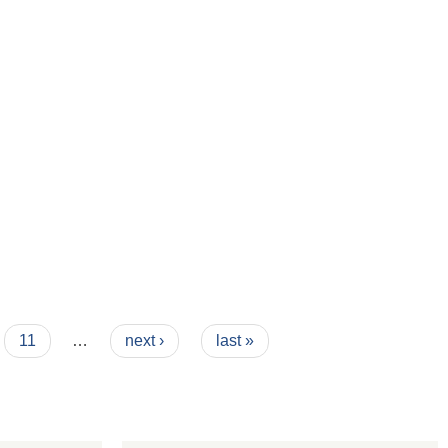
11
…
next ›
last »