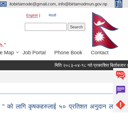
itobirtamode@gmail.com, info@birtamodmun.gov.np
English
नेपाली
Search form
Search
h."
e Map
Job Portal
Phone Book
Contact
मिति २०८३-०४-१८ गते प्रकाशित बिर्ताबजार कृषि तथा
ा " को लागि कृषकहरुलाई ५० प्रतिशत अनुदान लागत