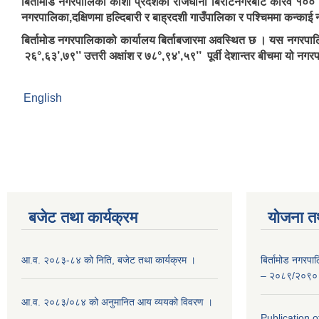
बिर्तामोड नगरपालिका कोशी प्रदेशको राजधानी बिराटनगरबाट करिव १०० क
नगरपालिका,दक्षिणमा हल्दिबारी र बाह्रदशी गाउँपालिका र पश्चिममा कन्का
बिर्तामोड नगरपालिकाको कार्यालय बिर्ताबजारमा अवस्थित छ । यस नगरपालिका
२६°,६३’,७९’’ उत्तरी अक्षांश र ७८°,९४’,५९’’ पूर्वी देशान्तर बीचमा य
English
बजेट तथा कार्यक्रम
योजना त
आ.व. २०८३-८४ को निति, बजेट तथा कार्यक्रम ।
बिर्तामोड नगरप
– २०८९/२०९०
आ.व. २०८३/०८४ को अनुमानित आय व्ययको विवरण ।
Publication 