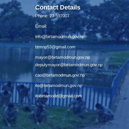
Contact Details
Phone: 23-597007
Email:
info@birtamodmun.gov.np
btmnp53@gmail.com
mayor@birtamodmun.gov.np
deputymayor@birtamodmun.gov.np
cao@birtamodmun.gov.np
ito@birtamodmun.gov.np
itobirtamode@gmail.com