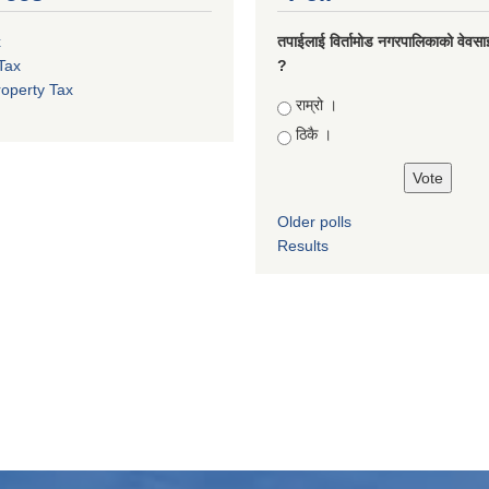
x
तपाईलाई विर्तामोड नगरपालिकाको वेवसाइट
Tax
?
roperty Tax
Choices
राम्रो ।
ठिकै ।
Older polls
Results