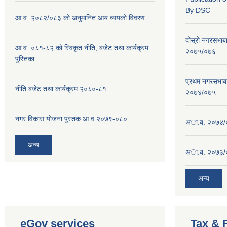
By DSC
आ.व. २०८२/०८३ को अनुमानित आय व्ययको विवरण
दोस्रो नगरसभाब
आ.व. ०८१-८२ को स्विकृत नीति, बजेट तथा कार्यक्रम
२०७५/०७६
पुस्तिका
प्रथम नगरसभाब
नीति बजेट तथा कार्यक्रम २०८०-८१
२०७४/०७५
नगर विकास योजना पुस्तक आ व २०७९-०८०
अा.ब. २०७४/
अन्य
अा.ब. २०७३/
अन्य
eGov services
Tax & 