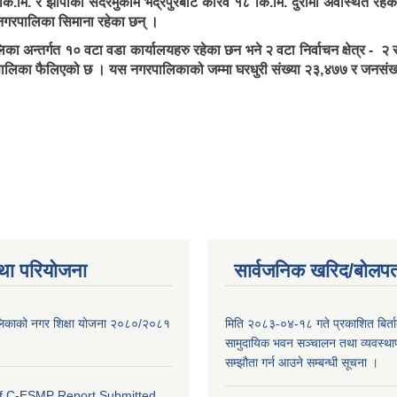
ि.मि. र झापाको सदरमुकाम भद्रपुरबाट करिव १८ कि.मि. दुरीमा अवस्थित रहेको
ई नगरपालिका सिमाना रहेका छन् ।
 अन्तर्गत १० वटा वडा कार्यालयहरु रहेका छन भने २ वटा निर्वाचन क्षेत्र - २ र
ो नगरपालिका फैलिएको छ । यस नगरपालिकाको जम्मा घरधुरी संख्या २३,४७७ र जनस
था परियोजना
सार्वजनिक खरिद/बोलपत
ालिकाको नगर शिक्षा योजना २०८०/२०८१
मिति २०८३-०४-१८ गते प्रकाशित बिर्त
सामुदायिक भवन सञ्चालन तथा व्यवस्थाप
सम्झौता गर्न आउने सम्बन्धी सूचना ।
of C-ESMP Report Submitted